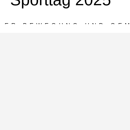
LLER BEWEGUNG UND GE
Vöhringen in ein pulsierendes Zentrum sportlicher Aktivitäten. Trotz 
den – ließen sich unsere Schülerinnen und Schüler die gute Laune nich
 im Vorfeld nach ihren persönlichen Präferenzen für die verschiedenen
e Vielfalt an Möglichkeiten, sich sportlich zu betätigen, neue Diszip
ividuellen Herausforderungen war für jeden Geschmack etwas dabei.
 große Bandbreite an Aktivitäten erfolgreich stattfinden, sowohl drau