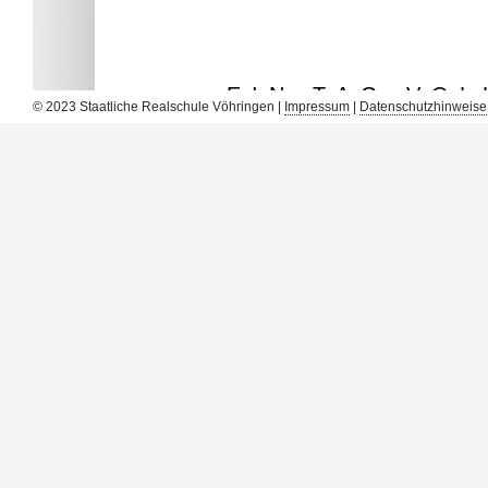
EIN TAG VO
© 2023 Staatliche Realschule Vöhringen |
Impressum
|
Datenschutzhinweise
Am 25. September 2025 verwandelte sich die Realschule 
Wasserski und Radfahren konnten leider nicht stattfin
angebotenen Sportarten. Die Jugendlichen konnten sich
mitgestalten.
Der diesjährige Sporttag bot wieder eine beeindruckend
Von klassischen Mannschaftssportarten bis hin zu ind
Trotz der wetterbedingten Einschränkungen konnte eine