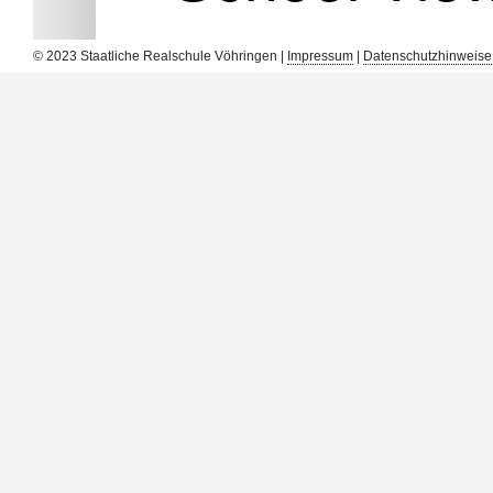
© 2023 Staatliche Realschule Vöhringen |
Impressum
|
Datenschutzhinweise
DIE EU
Am 19. Juni 2024 verwandelte sich die Aula unserer Sch
Fußballstadion. Grund dafür war das spannende EM-Sp
Ungarn, das im Rahmen der Heim-EM ausgetragen wur
Schüler aus allen Jahrgangsstufen kamen zusammen,
zu drücken. Für das leibliche Wohl war bestens gesorg
Käsesemmeln gab es Chips, Gummibärchen, sowie reichl