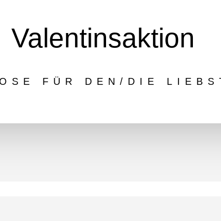
Valentinsaktion
OSE FÜR DEN/DIE LIEBS
der Faschingsferien, doch das
aran, die Liebe und Zuneigung
nderschöne Rosen im gesamten