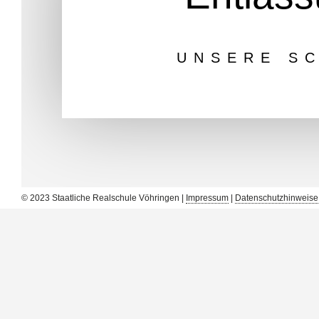
UNSERE SC
© 2023 Staatliche Realschule Vöhringen |
Impressum
|
Datenschutzhinweise
12 Uhr mittags – „high Noon“
In diesem Jahr gingen wir mit der Abschlussfeier neue
Schulleiterin Frau Rudhart wählte das passende Motto „
und Schüler trugen zur Ausgestaltung der Feier bei.