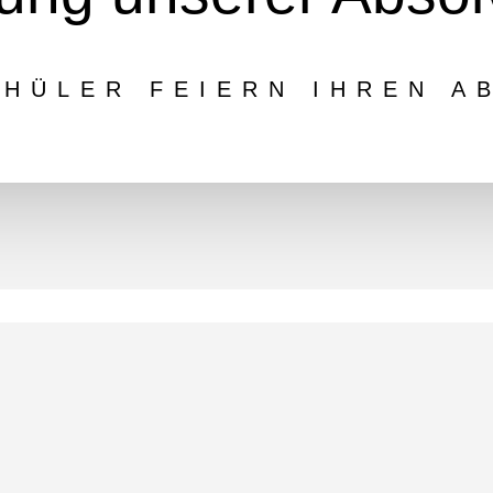
HÜLER FEIERN IHREN A
 Wege. Um 12 Uhr mittags wurden die Absolventinnen und Absolventen u
12 Uhr mittags – high noon“ für Ihre Abschiedsworte und die Schulban