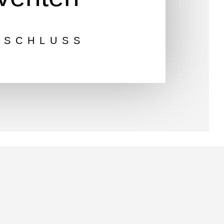
BSCHLUSS
nserer Schule feierlich verabschiedet. Unsere
d, sowie weitere Beiträge einzelner Schülerinnen