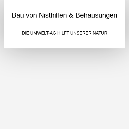
Bau von Nisthilfen & Behausungen
DIE UMWELT-AG HILFT UNSERER NATUR
In der Umwelt-AG wurden Behausungen und Nisthilfen für
Meisen, Fledermäuse und Insekten fertiggestellt, die vor
Corona bereits begonnen wurden.
Es wurde fleißig geschraubt, gesägt und geschliffen.